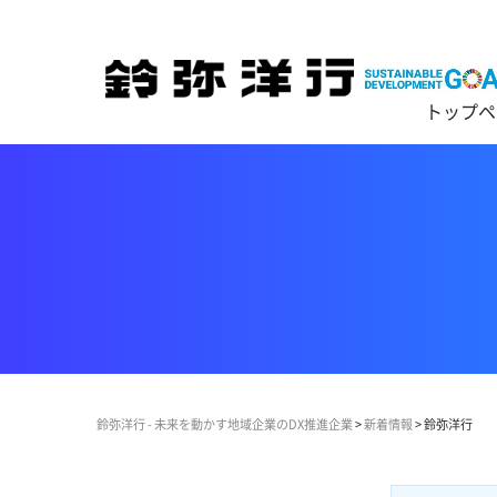
トップペ
鈴弥洋行 - 未来を動かす地域企業のDX推進企業
>
新着情報
>
鈴弥洋行