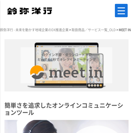
鈴弥洋行 - 未来を動かす地域企業のDX推進企業
>
取扱商品／サービス一覧_OLD
>
MEET IN
簡単さを追求したオンラインコミュニケーシ
ョンツール