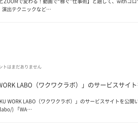
ubeとZOOMで変わる！動画で“稼ぐ”仕事術】と題して、wit
・演出テクニックなど…
ントはまだありません
WORK LABO（ワクワクラボ）」のサービスサイ
U WORK LABO（ワクワクラボ）」のサービスサイトを公開
k-labo/) 「WA…