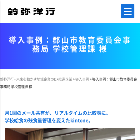
導入事例：郡山市教育委員会事
務局 学校管理課 様
鈴弥洋行 - 未来を動かす地域企業のDX推進企業
>
導入事例
>
導入事例：郡山市教育委員会
事務局 学校管理課 様
月1回のメール共有が、リアルタイムの比較表に。
学校給食の残食量管理を変えたkintone。