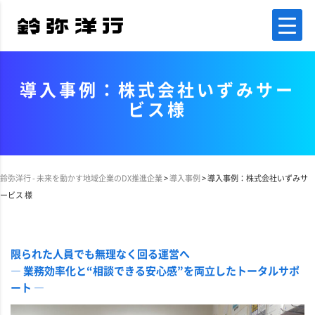
導入事例：株式会社いずみサー
ビス様
鈴弥洋行 - 未来を動かす地域企業のDX推進企業
>
導入事例
>
導入事例：株式会社いずみサ
ービス 様
限られた人員でも無理なく回る運営へ
― 業務効率化と“相談できる安心感”を両立したトータルサポ
ート ―