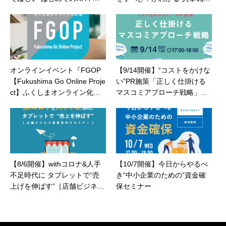
ミナー
略”構築セミナー
オンラインイベント『FGOP
【9/14開催】“コストをかけな
【Fukushima Go Online Proje
い”PR施策「正しく仕掛ける
ct】ふくしまオンライン化計
マスコミアプローチ戦略」セ
画』開催のお知らせ
ミナー
【8/6開催】withコロナ&人手
【10/7開催】今日からやるべ
不足時代に タブレットで“売
き“中小企業のための”資金確
上げを伸ばす”［店舗ビジネス
保セミナー
運営者向けセミナー］