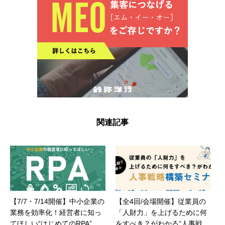
関連記事
【7/7・7/14開催】中小企業の
【全4回/会場開催】従業員の
業務を効率化！経営者に知っ
「人財力」を上げるために何
てほしい“はじめてのRPA”セ
をすべき？がわかる“人事戦