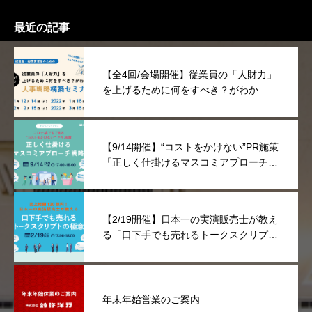
最近の記事
【全4回/会場開催】従業員の「人財力」
を上げるために何をすべき？がわか
る“人事戦略”構築セミナー
【9/14開催】“コストをかけない”PR施策
「正しく仕掛けるマスコミアプローチ戦
略」セミナー
【2/19開催】日本一の実演販売士が教え
る「口下手でも売れるトークスクリプト
の極意」セミナー
年末年始営業のご案内