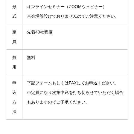
形
オンラインセミナー（ZOOMウェビナー）
式
※会場等設けておりませんのでご注意ください。
定
先着40社程度
員
費
無料
用
申
下記フォームもしくはFAXにてお申込ください。
込
※定員になり次第申込を打ち切らせていただく場合
方
もありますのでご了承ください。
法