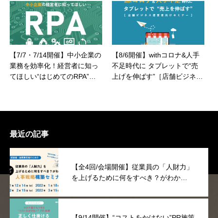
【7/7・7/14開催】中小企業の
【8/6開催】withコロナ&人手
業務を効率化！経営者に知っ
不足時代に タブレットで“売
てほしい“はじめてのRPA”セ
上げを伸ばす”［店舗ビジネス
ミナー
運営者向けセミナー］
最近の記事
【全4回/会場開催】従業員の「人財力」
を上げるために何をすべき？がわか
る“人事戦略”構築セミナー
【9/14開催】“コストをかけない”PR施策