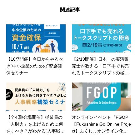
関連記事
【10/7開催】今日からやるべ
【2/19開催】日本一の実演販
き“中小企業のための”資金確
売士が教える「口下手でも売
保セミナー
れるトークスクリプトの極
意」セミナー
【全4回/会場開催】従業員の
オンラインイベント『FGOP
「人財力」を上げるために何
【Fukushima Go Online Proje
をすべき？がわかる“人事戦
ct】ふくしまオンライン化計
略”構築セミナー
画』開催のお知らせ